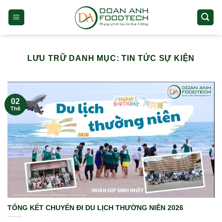
Chuyển
đến
nội
dung
LƯU TRỮ DANH MỤC:
TIN TỨC SỰ KIỆN
02
Th6
TỔNG KẾT CHUYẾN ĐI DU LỊCH THƯỜNG NIÊN 2026