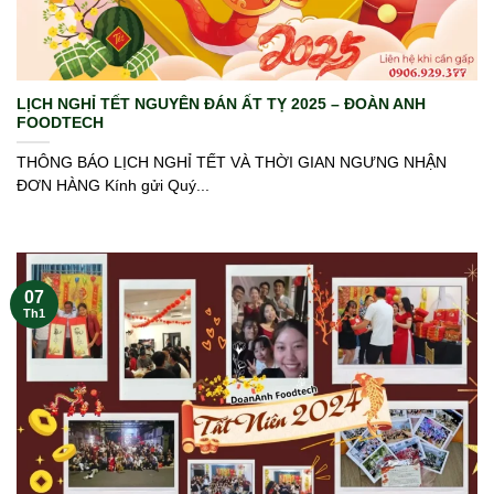
LỊCH NGHỈ TẾT NGUYÊN ĐÁN ẤT TỴ 2025 – ĐOÀN ANH
FOODTECH
THÔNG BÁO LỊCH NGHỈ TẾT VÀ THỜI GIAN NGƯNG NHẬN
ĐƠN HÀNG Kính gửi Quý...
07
Th1