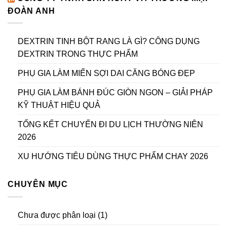
ĐOÀN ANH
DEXTRIN TINH BỘT RANG LÀ GÌ? CÔNG DỤNG
DEXTRIN TRONG THỰC PHẨM
PHỤ GIA LÀM MIẾN SỢI DAI CĂNG BÓNG ĐẸP
PHỤ GIA LÀM BÁNH ĐÚC GIÒN NGON – GIẢI PHÁP
KỸ THUẬT HIỆU QUẢ
TỔNG KẾT CHUYẾN ĐI DU LỊCH THƯỜNG NIÊN
2026
XU HƯỚNG TIÊU DÙNG THỰC PHẨM CHAY 2026
CHUYÊN MỤC
Chưa được phân loại
(1)