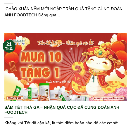
️ CHÀO XUÂN NĂM MỚI NGẬP TRÀN QUÀ TẶNG CÙNG ĐOÀN
ANH FOODTECH Đông qua...
21
Th11
SẮM TẾT THẢ GA – NHẬN QUÀ CỰC ĐÃ CÙNG ĐOÀN ANH
FOODTECH
Không khí Tết đã cận kề, là thời điểm hoàn hảo để các cơ sở...