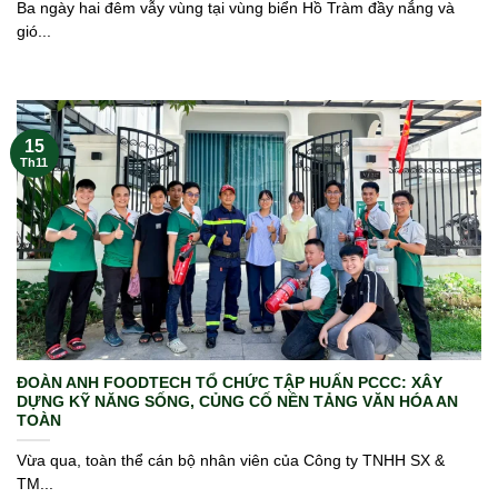
Ba ngày hai đêm vẫy vùng tại vùng biển Hồ Tràm đầy nắng và
gió...
15
Th11
ĐOÀN ANH FOODTECH TỔ CHỨC TẬP HUẤN PCCC: XÂY
DỰNG KỸ NĂNG SỐNG, CỦNG CỐ NỀN TẢNG VĂN HÓA AN
TOÀN
Vừa qua, toàn thể cán bộ nhân viên của Công ty TNHH SX &
TM...