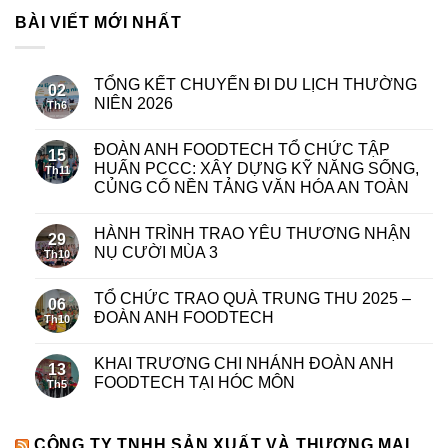
BÀI VIẾT MỚI NHẤT
TỔNG KẾT CHUYẾN ĐI DU LỊCH THƯỜNG
02
NIÊN 2026
Th6
ĐOÀN ANH FOODTECH TỔ CHỨC TẬP
15
HUẤN PCCC: XÂY DỰNG KỸ NĂNG SỐNG,
Th11
CỦNG CỐ NỀN TẢNG VĂN HÓA AN TOÀN
HÀNH TRÌNH TRAO YÊU THƯƠNG NHẬN
29
NỤ CƯỜI MÙA 3
Th10
TỔ CHỨC TRAO QUÀ TRUNG THU 2025 –
06
ĐOÀN ANH FOODTECH
Th10
KHAI TRƯƠNG CHI NHÁNH ĐOÀN ANH
13
FOODTECH TẠI HÓC MÔN
Th5
CÔNG TY TNHH SẢN XUẤT VÀ THƯƠNG MẠI