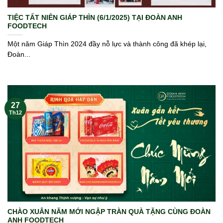
TIỆC TẤT NIÊN GIÁP THÌN (6/1/2025) TẠI ĐOÀN ANH
FOODTECH
Một năm Giáp Thìn 2024 đầy nỗ lực và thành công đã khép lại,
Đoàn...
27
Th12
CHÀO XUÂN NĂM MỚI NGẬP TRÀN QUÀ TẶNG CÙNG ĐOÀN
ANH FOODTECH