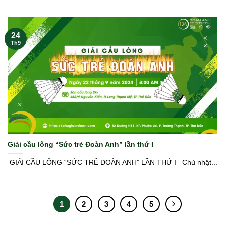
24
Th9
Giải cầu lông “Sức trẻ Đoàn Anh” lần thứ I
️ GIẢI CẦU LÔNG “SỨC TRẺ ĐOÀN ANH” LẦN THỨ I ️ ️ Chủ nhật...
1
2
3
4
5