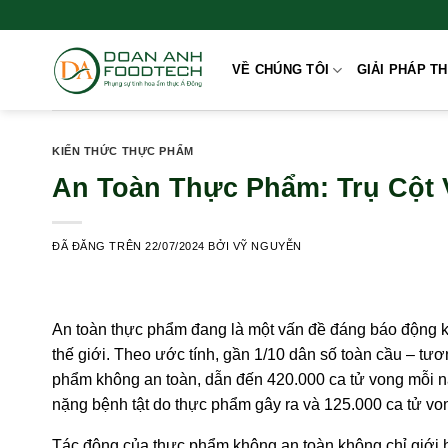
Chuyển
đến
nội
VỀ CHÚNG TÔI
GIẢI PHÁP T
dung
KIẾN THỨC THỰC PHẨM
An Toàn Thực Phẩm: Trụ Cột
ĐÃ ĐĂNG TRÊN
22/07/2024
BỞI
VỸ NGUYỄN
An toàn thực phẩm đang là một vấn đề đáng báo động k
thế giới. Theo ước tính, gần 1/10 dân số toàn cầu – t
phẩm không an toàn, dẫn đến 420.000 ca tử vong mỗi n
nặng bệnh tật do thực phẩm gây ra và 125.000 ca tử vo
Tác động của thực phẩm không an toàn không chỉ giới hạ