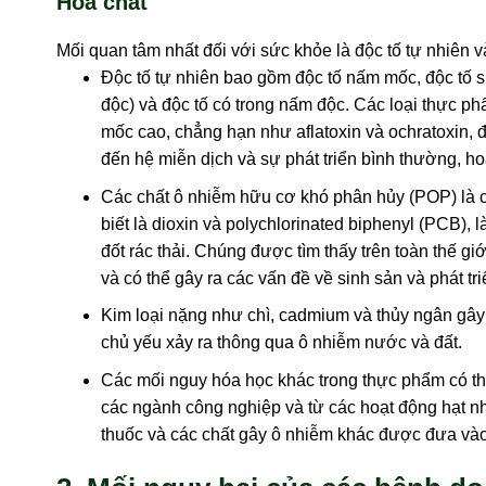
Hóa chất
Mối quan tâm nhất đối với sức khỏe là độc tố tự nhiên 
Độc tố tự nhiên bao gồm độc tố nấm mốc, độc tố s
độc) và độc tố có trong nấm độc. Các loại thực 
mốc cao, chẳng hạn như aflatoxin và ochratoxin, 
đến hệ miễn dịch và sự phát triển bình thường, h
Các chất ô nhiễm hữu cơ khó phân hủy (POP) là cá
biết là dioxin và
polychlorinated biphenyl
(PCB), l
đốt rác thải. Chúng được tìm thấy trên toàn thế giớ
và có thể gây ra các vấn đề về sinh sản và phát tr
Kim loại nặng như chì, cadmium và thủy ngân gây
chủ yếu xảy ra thông qua ô nhiễm nước và đất.
Các mối nguy hóa học khác trong thực phẩm có th
các ngành công nghiệp và từ các hoạt động hạt n
thuốc và các chất gây ô nhiễm khác được đưa vào 