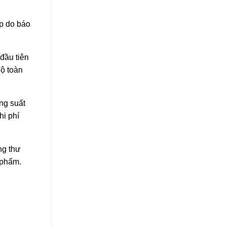
ấp do báo
đầu tiên
độ toàn
ng suất
hi phí
ng thư
 phẩm.