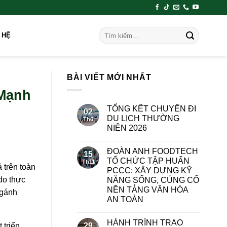
 HỆ
BÀI VIẾT MỚI NHẤT
 Mạnh
TỔNG KẾT CHUYẾN ĐI
02
DU LỊCH THƯỜNG
Th6
NIÊN 2026
ĐOÀN ANH FOODTECH
15
TỔ CHỨC TẬP HUẤN
Th11
 trên toàn
PCCC: XÂY DỰNG KỸ
do thực
NĂNG SỐNG, CỦNG CỐ
NỀN TẢNG VĂN HÓA
 gánh
AN TOÀN
HÀNH TRÌNH TRAO
29
 triển