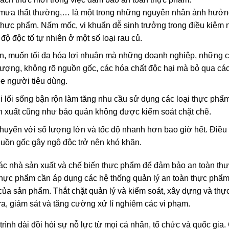
ợng mưa thất thường,… là một trong những nguyên nhân ảnh hưở
thực phẩm. Nấm mốc, vi khuẩn dễ sinh trưởng trong điều kiệm 
độ độc tố tự nhiên ở một số loại rau củ.
ân, muốn tối đa hóa lợi nhuận mà những doanh nghiệp, những 
ượng, không rõ nguồn gốc, các hóa chất độc hại mà bỏ qua các
e người tiêu dùng.
ới lối sống bận rộn làm tăng nhu cầu sử dụng các loại thực phẩ
ản xuất cũng như bảo quản không được kiểm soát chặt chẽ.
yển với số lượng lớn và tốc độ nhanh hơn bao giờ hết. Điều
guồn gốc gây ngộ độc trở nên khó khăn.
các nhà sản xuất và chế biến thực phẩm để đảm bảo an toàn th
thực phẩm cần áp dụng các hệ thống quản lý an toàn thực phẩ
 sản phẩm. Thắt chặt quản lý và kiểm soát, xây dựng và thực 
a, giám sát và tăng cường xử lí nghiêm các vi phạm.
rình dài đồi hỏi sự nỗ lực từ mọi cá nhân, tổ chức và quốc gia.