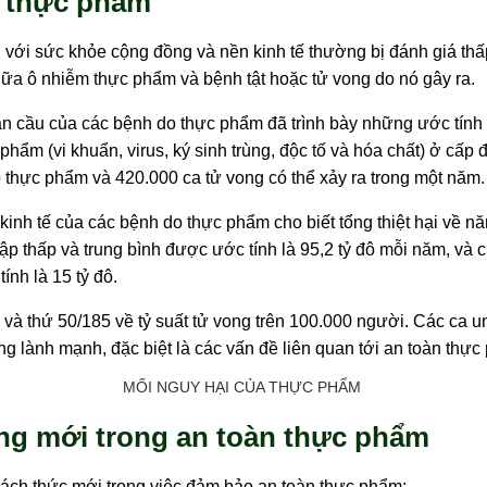
o thực phẩm
với sức khỏe cộng đồng và nền kinh tế thường bị đánh giá th
giữa ô nhiễm thực phẩm và bệnh tật hoặc tử vong do nó gây ra.
 cầu của các bệnh do thực phẩm đã trình bày những ước tính 
hẩm (vi khuẩn, virus, ký sinh trùng, độc tố và hóa chất) ở cấp 
thực phẩm và 420.000 ca tử vong có thể xảy ra trong một năm.
inh tế của các bệnh do thực phẩm cho biết tổng thiệt hại về nă
 thấp và trung bình được ước tính là 95,2 tỷ đô mỗi năm, và c
nh là 15 tỷ đô.
và thứ 50/185 về tỷ suất tử vong trên 100.000 người. Các ca u
ng lành mạnh, đặc biệt là các vấn đề liên quan tới an toàn thực
MỐI NGUY HẠI CỦA THỰC PHẨM
ng mới trong an toàn thực phẩm
hách thức mới trong việc đảm bảo an toàn thực phẩm: