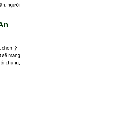
uẩn, người
An
 chọn lý
ết sẽ mang
nói chung,