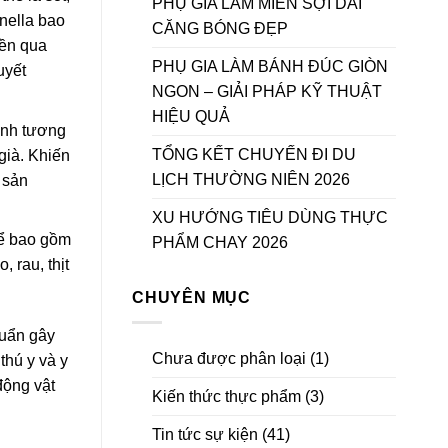
PHỤ GIA LÀM MIẾN SỢI DAI
nella bao
CĂNG BÓNG ĐẸP
yền qua
PHỤ GIA LÀM BÁNH ĐÚC GIÒN
uyết
NGON – GIẢI PHÁP KỸ THUẬT
HIỆU QUẢ
bệnh tương
TỔNG KẾT CHUYẾN ĐI DU
già. Khiến
LỊCH THƯỜNG NIÊN 2026
 sản
XU HƯỚNG TIÊU DÙNG THỰC
hể bao gồm
PHẨM CHAY 2026
 rau, thịt
CHUYÊN MỤC
huẩn gây
Chưa được phân loại
(1)
thú y và y
động vật
Kiến thức thực phẩm
(3)
Tin tức sự kiện
(41)