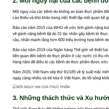
2. Mối nguy hại của các bệnh d
Mối nguy của các bệnh do không an toàn thực phẩm đối 
cáo thiếu và khó khăn trong việc thiết lập mối quan hệ 
Báo cáo năm 2015 của WHO về ước tính gánh nặng toàn
về gánh nặng bệnh tật do 31 tác nhân gây bệnh từ thực p
cầu, nhấn mạnh rằng hơn 600 triệu trường hợp bệnh do 
Báo cáo năm 2019 của Ngân hàng Thế giới về thiệt hại k
liên quan đến bệnh do thực phẩm ở các nước có thu nhập
hàng năm để điều trị các bệnh do thực phẩm được ước tí
Năm 2020, Việt Nam xếp thứ 91/185 về tỷ suất mắc mới 
ngày càng nhiều và trẻ hóa ở Việt Nam, do lối sống khô
3. Những thách thức và Xu hướ
Thế giới đang thay đổi không ngừng, kéo theo những t