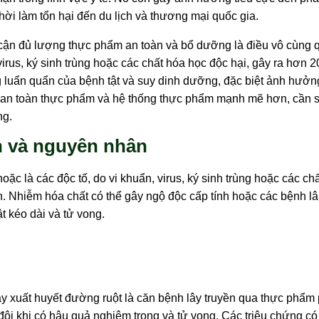
thời làm tổn hại đến du lịch và thương mại quốc gia.
ếp cận đủ lượng thực phẩm an toàn và bổ dưỡng là điều vô cùng 
rus, ký sinh trùng hoặc các chất hóa học độc hại, gây ra hơn 2
g luẩn quẩn của bệnh tật và suy dinh dưỡng, đặc biệt ảnh hưởn
o an toàn thực phẩm và hệ thống thực phẩm mạnh mẽ hơn, cần 
ng.
h và nguyên nhân
c là các độc tố, do vi khuẩn, virus, ký sinh trùng hoặc các ch
 Nhiễm hóa chất có thể gây ngộ độc cấp tính hoặc các bệnh lâ
t kéo dài và tử vong.
y xuất huyết đường ruột là căn bệnh lây truyền qua thực phẩm
i khi có hậu quả nghiêm trọng và tử vong. Các triệu chứng có t