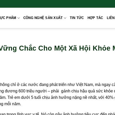
HỰC PHẨM
CÔNG NGHỆ SẢN XUẤT
TIN TỨC
HỢP TÁC
LIÊN
 Vững Chắc Cho Một Xã Hội Khỏe
hông chỉ ở các nước đang phát triển như Việt Nam, mà ngay cả
ương đương 600 triệu người – phải gánh chịu hậu quả sức khỏe 
ăm. Trẻ em dưới 5 tuổi chịu ảnh hưởng nặng nề nhất, với 40%
ng mỗi năm.
n trong lĩnh vực y tế. Nó còn gây ảnh hưởng tiêu cực đến phát