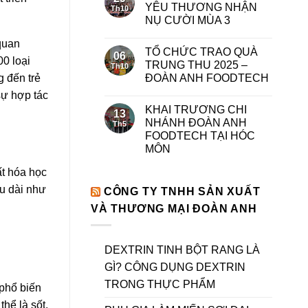
YÊU THƯƠNG NHẬN
Th10
NỤ CƯỜI MÙA 3
quan
TỔ CHỨC TRAO QUÀ
06
00 loại
TRUNG THU 2025 –
Th10
ĐOÀN ANH FOODTECH
g đến trẻ
sự hợp tác
KHAI TRƯƠNG CHI
13
NHÁNH ĐOÀN ANH
Th5
FOODTECH TẠI HÓC
MÔN
ất hóa học
u dài như
CÔNG TY TNHH SẢN XUẤT
VÀ THƯƠNG MẠI ĐOÀN ANH
DEXTRIN TINH BỘT RANG LÀ
GÌ? CÔNG DỤNG DEXTRIN
TRONG THỰC PHẨM
 phổ biến
hể là sốt,