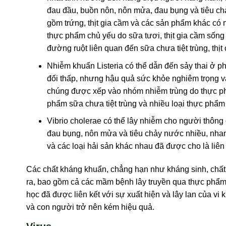
đau đầu, buồn nôn, nôn mửa, đau bụng và tiêu c
gồm trứng, thịt gia cầm và các sản phẩm khác có
thực phẩm chủ yếu do sữa tươi, thịt gia cầm sống
đường ruột liên quan đến sữa chưa tiệt trùng, thịt
Nhiễm khuẩn Listeria có thể dẫn đến sảy thai ở p
đối thấp, nhưng hậu quả sức khỏe nghiêm trọng và đ
chúng được xếp vào nhóm nhiễm trùng do thực phẩ
phẩm sữa chưa tiệt trùng và nhiều loại thực phẩm ă
Vibrio cholerae có thể lây nhiễm cho người thôn
đau bụng, nôn mửa và tiêu chảy nước nhiều, nhanh
và các loại hải sản khác nhau đã được cho là liên
Các chất kháng khuẩn, chẳng hạn như kháng sinh, chất b
ra, bao gồm cả các mầm bệnh lây truyền qua thực phẩm. 
học đã được liên kết với sự xuất hiện và lây lan của vi
và con người trở nên kém hiệu quả.