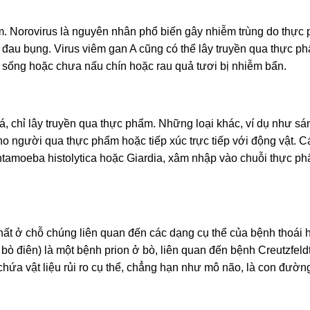
hẩm. Norovirus là nguyên nhân phổ biến gây nhiễm trùng do thực
 đau bụng. Virus viêm gan A cũng có thể lây truyền qua thực p
n sống hoặc chưa nấu chín hoặc rau quả tươi bị nhiễm bẩn.
cá, chỉ lây truyền qua thực phẩm. Những loại khác, ví dụ như s
o người qua thực phẩm hoặc tiếp xúc trực tiếp với động vật. C
ntamoeba histolytica hoặc Giardia, xâm nhập vào chuỗi thực p
nhất ở chỗ chúng liên quan đến các dạng cụ thể của bệnh thoái 
 bò điên) là một bệnh prion ở bò, liên quan đến bệnh Creutzfeld
chứa vật liệu rủi ro cụ thể, chẳng hạn như mô não, là con đườn