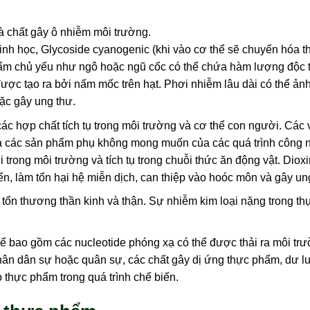
và chất gây ô nhiễm môi trường.
inh học, Glycoside cyanogenic (khi vào cơ thể sẽ chuyển hóa t
phẩm chủ yếu như ngô hoặc ngũ cốc có thể chứa hàm lượng độc 
được tạo ra bởi nấm mốc trên hạt. Phơi nhiễm lâu dài có thể ả
oặc gây ung thư.
c hợp chất tích tụ trong môi trường và cơ thể con người. Các 
à các sản phẩm phụ không mong muốn của các quá trình công 
i trong môi trường và tích tụ trong chuỗi thức ăn động vật. Dioxi
iển, làm tổn hại hệ miễn dịch, can thiệp vào hoóc môn và gây un
 tổn thương thần kinh và thận. Sự nhiễm kim loại nặng trong t
ể bao gồm các nucleotide phóng xạ có thể được thải ra môi trư
hân dân sự hoặc quân sự, các chất gây dị ứng thực phẩm, dư 
thực phẩm trong quá trình chế biến.