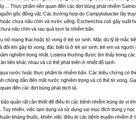
hảy… Thực phẩm liên quan đến các đợt bùng phát nhiễm Salmo
 nguồn gốc động vật. Các trường hợp do Campylobacter lây tru
 hoặc chưa nấu chín và nước uống. Escherichia coli gây xuất h
 chưa nấu chín và rau quả tươi bị nhiễm bẩn.
hụ nữ mang thai hoặc tử vong ở trẻ sơ sinh. Mặc dù tỷ lệ mắc 
ôi khi gây tử vong, đặc biệt là ở trẻ sơ sinh, trẻ em và người 
m nghiêm trọng nhất. Listeria thường được tìm thấy trong các
n liền khác nhau và có thể phát triển ở nhiệt độ lạnh.
g qua nước hoặc thực phẩm bị nhiễm bẩn. Các triệu chứng có t
 chóng dẫn đến mất nước nghiêm trọng và có thể tử vong. Gạo,
 quan đến các đợt bùng phát dịch tả.
ảo quản rất cần thiết để điều trị các bệnh nhiễm trùng do vi k
Tuy nhiên, việc lạm dụng và sử dụng sai mục đích trong y học 
 khuẩn kháng thuốc, khiến việc điều trị các bệnh truyền nhiễm ở 