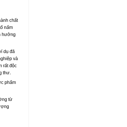
hành chất
tố nấm
nh hưởng
ví dụ đã
nghiệp và
n rất độc
g thư.
hực phẩm
ờng từ
lượng