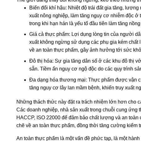
Biến đổi khí hậu: Nhiệt độ trái đất gia tăng, lư
xuất nông nghiệp, làm tăng nguy cơ nhiễm độc ở 
trong khi hạn hán là yếu tố đầu tiên làm tăng nồng 
Giá cả thực phẩm: Lợi dụng lòng tin của người d
xuất không ngừng sử dụng các phụ gia kém chất l
về an toàn thực phẩm, gây ảnh hưởng tới sức khỏ
Đô thị hóa: Sự gia tăng dân số ở các khu đô thị v
sẵn. Tiềm ẩn nguy cơ ngộ độc do các quy trình s
Đa dạng hóa thương mại: Thực phẩm được vận chu
tăng nguy cơ lây lan mầm bệnh, khiến truy xuất n
Những thách thức này đặt ra trách nhiệm lớn hơn cho 
Các doanh nghiệp, nhà sản xuất trong chuỗi cung ứng 
HACCP, ISO 22000 để đảm bảo chất lượng và an toàn của
chẽ về an toàn thực phẩm, đồng thời tăng cường kiểm tr
An toàn thực phẩm là một vấn đề phức tạp, là một hành t