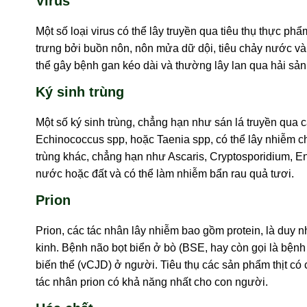
Virus
Một số loại virus có thể lây truyền qua tiêu thụ thực p
trưng bởi buồn nôn, nôn mửa dữ dội, tiêu chảy nước và
thể gây bệnh gan kéo dài và thường lây lan qua hải sả
Ký sinh trùng
Một số ký sinh trùng, chẳng hạn như sán lá truyền qua 
Echinococcus spp, hoặc Taenia spp, có thể lây nhiễm ch
trùng khác, chẳng hạn như Ascaris, Cryptosporidium, E
nước hoặc đất và có thể làm nhiễm bẩn rau quả tươi.
Prion
Prion, các tác nhân lây nhiễm bao gồm protein, là duy 
kinh. Bệnh não bọt biển ở bò (BSE, hay còn gọi là bệnh
biến thể (vCJD) ở người. Tiêu thụ các sản phẩm thịt có 
tác nhân prion có khả năng nhất cho con người.