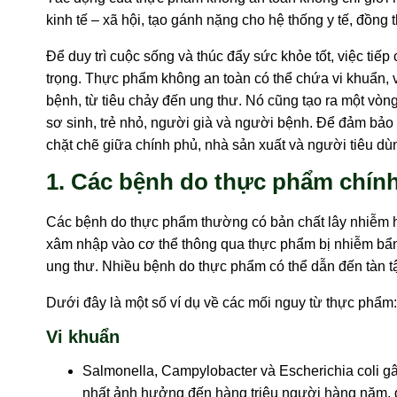
kinh tế – xã hội, tạo gánh nặng cho hệ thống y tế, đồng 
Để duy trì cuộc sống và thúc đẩy sức khỏe tốt, việc ti
trọng. Thực phẩm không an toàn có thể chứa vi khuẩn, vi
bệnh, từ tiêu chảy đến ung thư. Nó cũng tạo ra một vòn
sơ sinh, trẻ nhỏ, người già và người bệnh. Để đảm bả
chặt chẽ giữa chính phủ, nhà sản xuất và người tiêu dù
1. Các bệnh do thực phẩm chín
Các bệnh do thực phẩm thường có bản chất lây nhiễm hoặ
xâm nhập vào cơ thể thông qua thực phẩm bị nhiễm bẩn.
ung thư. Nhiều bệnh do thực phẩm có thể dẫn đến tàn tậ
Dưới đây là một số ví dụ về các mối nguy từ thực phẩm:
Vi khuẩn
Salmonella, Campylobacter và Escherichia coli gâ
nhất ảnh hưởng đến hàng triệu người hàng năm, đô