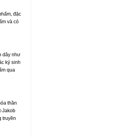
 phẩm, đặc
hẩm và có
án dây như
ác ký sinh
hẩm qua
hóa thần
t-Jakob
g truyền