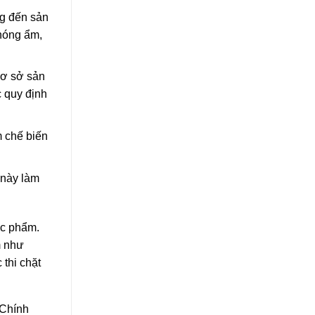
ng đến sản
nóng ẩm,
cơ sở sản
 quy định
m chế biến
 này làm
ực phẩm.
m như
thi chặt
 Chính