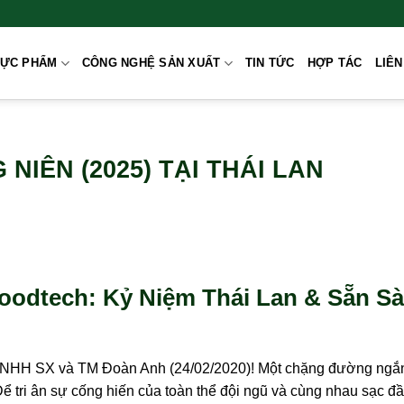
HỰC PHẨM
CÔNG NGHỆ SẢN XUẤT
TIN TỨC
HỢP TÁC
LIÊN
NIÊN (2025) TẠI THÁI LAN
oodtech: Kỷ Niệm Thái Lan & Sẵn S
 TNHH SX và TM Đoàn Anh (24/02/2020)! Một chặng đường ng
ể tri ân sự cống hiến của toàn thể đội ngũ và cùng nhau sạc đ