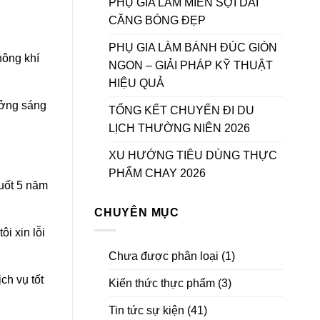
PHỤ GIA LÀM MIẾN SỢI DAI
CĂNG BÓNG ĐẸP
PHỤ GIA LÀM BÁNH ĐÚC GIÒN
hông khí
NGON – GIẢI PHÁP KỸ THUẬT
HIỆU QUẢ
ưởng sáng
TỔNG KẾT CHUYẾN ĐI DU
LỊCH THƯỜNG NIÊN 2026
XU HƯỚNG TIÊU DÙNG THỰC
PHẨM CHAY 2026
uốt 5 năm
CHUYÊN MỤC
ôi xin lỗi
Chưa được phân loại
(1)
ch vụ tốt
Kiến thức thực phẩm
(3)
Tin tức sự kiện
(41)