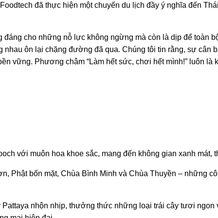
Foodtech đã thực hiện một chuyến du lịch đầy ý nghĩa đến Thá
g đáng cho những nỗ lực không ngừng mà còn là dịp để toàn b
 nhau ôn lại chặng đường đã qua. Chúng tôi tin rằng, sự cân 
bền vững. Phương châm “Làm hết sức, chơi hết mình!” luôn là k
ch với muôn hoa khoe sắc, mang đến không gian xanh mát, th
n, Phật bốn mặt, Chùa Bình Minh và Chùa Thuyền – những côn
Pattaya nhộn nhịp, thưởng thức những loại trái cây tươi ngon v
ng mại hiện đại.