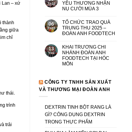
YÊU THƯƠNG NHẬN
i Lan – xứ
Th10
NỤ CƯỜI MÙA 3
TỔ CHỨC TRAO QUÀ
ộ thành
06
TRUNG THU 2025 –
Th10
bằng giữa
ĐOÀN ANH FOODTECH
im chỉ
KHAI TRƯƠNG CHI
13
NHÁNH ĐOÀN ANH
Th5
FOODTECH TẠI HÓC
MÔN
CÔNG TY TNHH SẢN XUẤT
VÀ THƯƠNG MẠI ĐOÀN ANH
ư thái.
g trình
DEXTRIN TINH BỘT RANG LÀ
GÌ? CÔNG DỤNG DEXTRIN
TRONG THỰC PHẨM
à trải