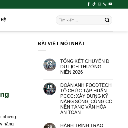
 HỆ
BÀI VIẾT MỚI NHẤT
TỔNG KẾT CHUYẾN ĐI
02
DU LỊCH THƯỜNG
Th6
NIÊN 2026
ĐOÀN ANH FOODTECH
15
TỔ CHỨC TẬP HUẤN
Th11
àng
PCCC: XÂY DỰNG KỸ
NĂNG SỐNG, CỦNG CỐ
NỀN TẢNG VĂN HÓA
AN TOÀN
ắn nhưng
ầy năng
HÀNH TRÌNH TRAO
29