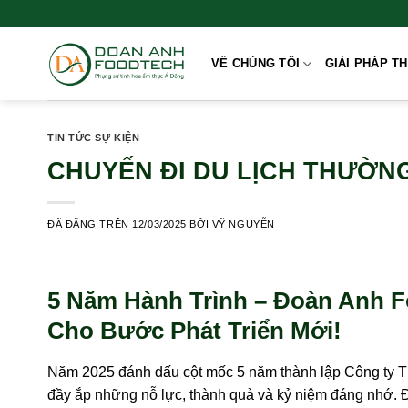
Chuyển
đến
nội
VỀ CHÚNG TÔI
GIẢI PHÁP T
dung
TIN TỨC SỰ KIỆN
CHUYẾN ĐI DU LỊCH THƯỜNG 
ĐÃ ĐĂNG TRÊN
12/03/2025
BỞI
VỸ NGUYỄN
5 Năm Hành Trình – Đoàn Anh F
Cho Bước Phát Triển Mới!
Năm 2025 đánh dấu cột mốc 5 năm thành lập Công ty
đầy ắp những nỗ lực, thành quả và kỷ niệm đáng nhớ. Đ