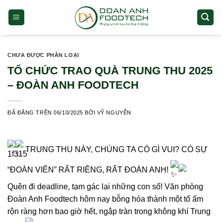
Chuyển
đến
nội
dung
CHƯA ĐƯỢC PHÂN LOẠI
TỔ CHỨC TRAO QUÀ TRUNG THU 2025
– ĐOÀN ANH FOODTECH
ĐÃ ĐĂNG TRÊN
06/10/2025
BỞI
VỸ NGUYỄN
TRUNG THU NÀY, CHÚNG TA CÓ GÌ VUI? CÓ SỰ
“ĐOÀN VIÊN” RẤT RIÊNG, RẤT ĐOÀN ANH!
Quên đi deadline, tạm gác lại những con số! Văn phòng
Đoàn Anh Foodtech hôm nay bỗng hóa thành một tổ ấm
rộn ràng hơn bao giờ hết, ngập tràn trong không khí Trung