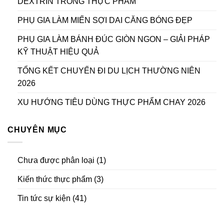
DEXTRIN TRONG THỰC PHẨM
PHỤ GIA LÀM MIẾN SỢI DAI CĂNG BÓNG ĐẸP
PHỤ GIA LÀM BÁNH ĐÚC GIÒN NGON – GIẢI PHÁP
KỸ THUẬT HIỆU QUẢ
TỔNG KẾT CHUYẾN ĐI DU LỊCH THƯỜNG NIÊN
2026
XU HƯỚNG TIÊU DÙNG THỰC PHẨM CHAY 2026
CHUYÊN MỤC
Chưa được phân loại
(1)
Kiến thức thực phẩm
(3)
Tin tức sự kiện
(41)