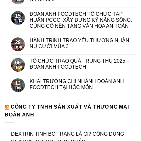
Th6
ĐOÀN ANH FOODTECH TỔ CHỨC TẬP
15
HUẤN PCCC: XÂY DỰNG KỸ NĂNG SỐNG,
Th11
CỦNG CỐ NỀN TẢNG VĂN HÓA AN TOÀN
HÀNH TRÌNH TRAO YÊU THƯƠNG NHẬN
29
NỤ CƯỜI MÙA 3
Th10
TỔ CHỨC TRAO QUÀ TRUNG THU 2025 –
06
ĐOÀN ANH FOODTECH
Th10
KHAI TRƯƠNG CHI NHÁNH ĐOÀN ANH
13
FOODTECH TẠI HÓC MÔN
Th5
CÔNG TY TNHH SẢN XUẤT VÀ THƯƠNG MẠI
ĐOÀN ANH
DEXTRIN TINH BỘT RANG LÀ GÌ? CÔNG DỤNG